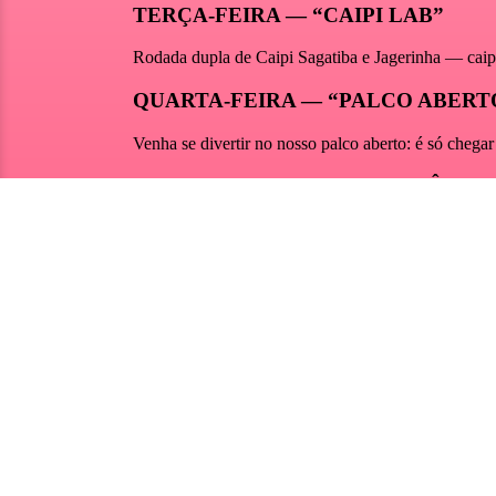
E
Chega mais pra viver a experi