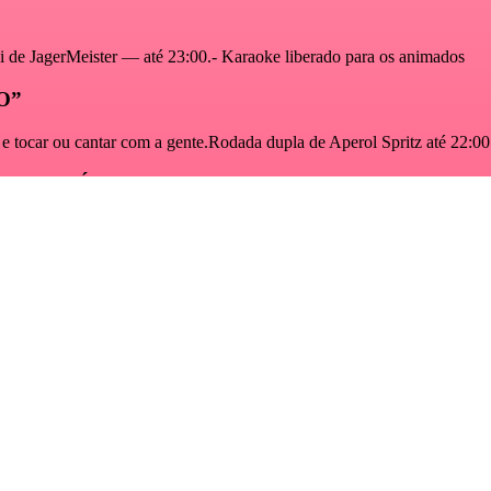
 AÍ, BORA ACHAR SEU BALANÇ
Sua tribo já tem lugar cativo aqui.
ência que conquistou BH — dos primeiros encontros à